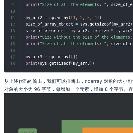
print
(
"Size of all the elements: "
,
 size_of_e
9
10
my_arr2 
=
 np
.
array
(
[
1
,
2
,
3
,
4
]
)
11
size_of_array_object 
=
 sys
.
getsizeof
(
my_arr2
)
12
size_of_elements 
=
 my_arr2
.
itemsize 
*
 my_arr2
13
print
(
"Size without the size of the elements:
14
print
(
"Size of all the elements: "
,
 size_of_e
15
16
my_arr3 
=
 np
.
array
(
[
]
)
17
print
(
sys
.
getsizeof
(
my_arr3
)
)
18
从上述代码的输出，我们可以推断出，ndarray 对象的大小包
对象的大小为 96 字节，每增加一个元素，增加 8 个字节