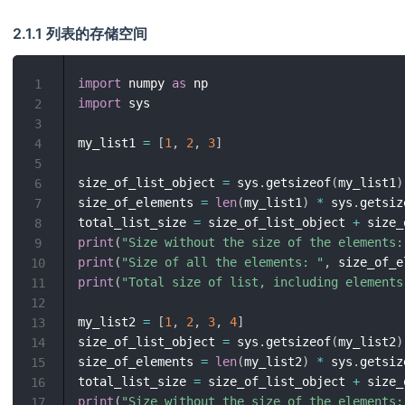
2.1.1 列表的存储空间
import
 numpy 
as
1
import
 sys

2
3
my_list1 
=
[
1
,
2
,
3
]
4
5
size_of_list_object 
=
 sys
.
getsizeof
(
my_list1
)
6
size_of_elements 
=
len
(
my_list1
)
*
 sys
.
getsiz
7
total_list_size 
=
 size_of_list_object 
+
8
print
(
"Size without the size of the elements:
9
print
(
"Size of all the elements: "
,
 size_of_e
10
print
(
"Total size of list, including elements
11
12
my_list2 
=
[
1
,
2
,
3
,
4
]
13
size_of_list_object 
=
 sys
.
getsizeof
(
my_list2
)
14
size_of_elements 
=
len
(
my_list2
)
*
 sys
.
getsiz
15
total_list_size 
=
 size_of_list_object 
+
16
print
(
"Size without the size of the elements:
17