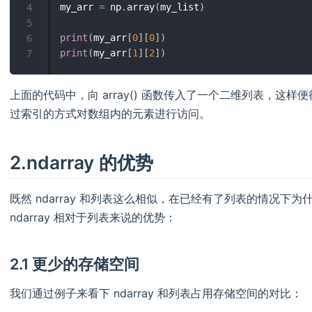
my_arr 
=
 np
.
array
(
my_list
)
4
5
print
(
my_arr
[
0
]
[
0
]
)
6
print
(
my_arr
[
1
]
[
2
]
)
7
上面的代码中，向 array() 函数传入了一个二维列表，这
过索引的方式对数组内的元素进行访问。
2.ndarray 的优势
既然 ndarray 和列表这么相似，在已经有了列表的情况下为什
ndarray 相对于列表来说的优势：
2.1 更少的存储空间
我们通过例子来看下 ndarray 和列表占用存储空间的对比：