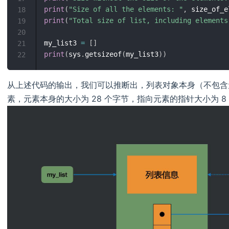
print
(
"Size of all the elements: "
,
 size_of_e
18
print
(
"Total size of list, including elements
19
20
my_list3 
=
[
]
21
print
(
sys
.
getsizeof
(
my_list3
)
)
22
从上述代码的输出，我们可以推断出，列表对象本身（不包含元
素，元素本身的大小为 28 个字节，指向元素的指针大小为 