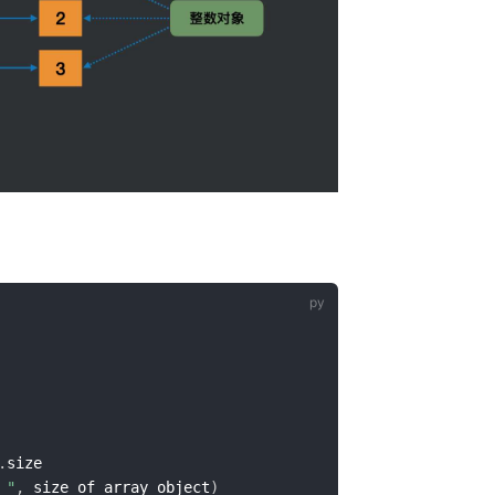
.
 "
,
 size_of_array_object
)