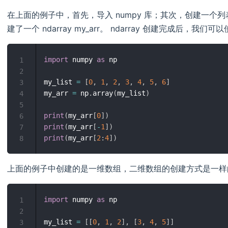
在上面的例子中，首先，导入 numpy 库；其次，创建一个列表并
建了一个 ndarray my_arr。 ndarray 创建完成后
import
 numpy 
as
 np

1
2
my_list 
=
[
0
,
1
,
2
,
3
,
4
,
5
,
6
]
3
my_arr 
=
 np
.
array
(
my_list
)
4
5
print
(
my_arr
[
0
]
)
6
print
(
my_arr
[
-
1
]
)
7
print
(
my_arr
[
2
:
4
]
)
8
上面的例子中创建的是一维数组，二维数组的创建方式是一样
import
 numpy 
as
 np

1
2
my_list 
=
[
[
0
,
1
,
2
]
,
[
3
,
4
,
5
]
]
3