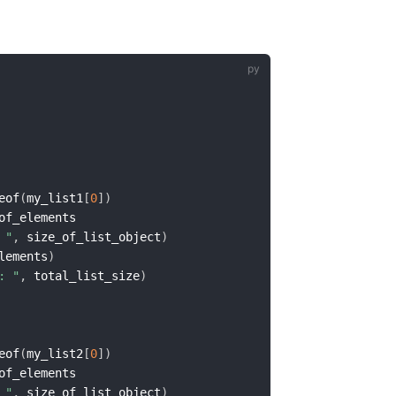
eof
(
my_list1
[
0
]
)
 "
,
 size_of_list_object
)
lements
)
: "
,
 total_list_size
)
eof
(
my_list2
[
0
]
)
 "
,
 size_of_list_object
)