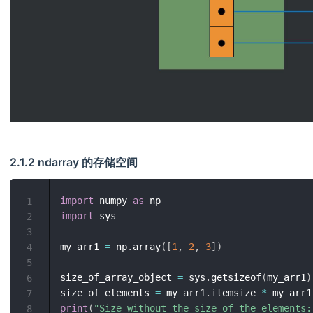
2.1.2 ndarray 的存储空间
import
 numpy 
as
1
import
 sys

2
3
my_arr1 
=
 np
.
array
(
[
1
,
2
,
3
]
)
4
5
size_of_array_object 
=
 sys
.
getsizeof
(
my_arr1
)
6
size_of_elements 
=
 my_arr1
.
itemsize 
*
 my_arr1
7
print
(
"Size without the size of the elements:
8