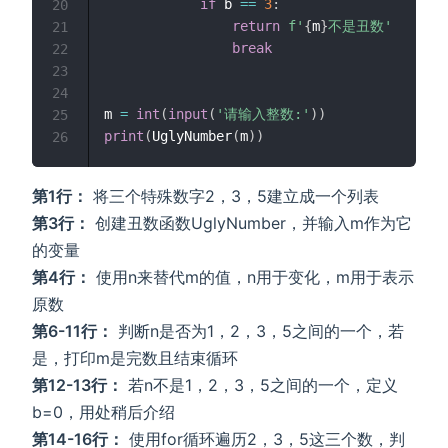
if
 b 
==
3
:
20
return
f'
{
m
}
不是丑数'
21
break
22
23
24
m 
=
int
(
input
(
'请输入整数:'
)
)
25
print
(
UglyNumber
(
m
)
)
26
第1行：
将三个特殊数字2，3，5建立成一个列表
第3行：
创建丑数函数UglyNumber，并输入m作为它
的变量
第4行：
使用n来替代m的值，n用于变化，m用于表示
原数
第6-11行：
判断n是否为1，2，3，5之间的一个，若
是，打印m是完数且结束循环
第12-13行：
若n不是1，2，3，5之间的一个，定义
b=0，用处稍后介绍
第14-16行：
使用for循环遍历2，3，5这三个数，判