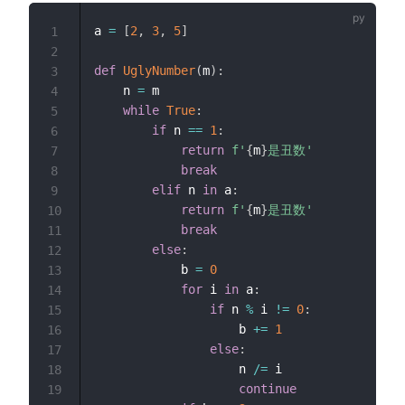
a 
=
[
2
,
3
,
5
]
1
2
def
UglyNumber
(
m
)
:
3
    n 
=
 m

4
while
True
:
5
if
 n 
==
1
:
6
return
f'
{
m
}
是丑数'
7
break
8
elif
 n 
in
 a
:
9
return
f'
{
m
}
是丑数'
10
break
11
else
:
12
            b 
=
0
13
for
 i 
in
 a
:
14
if
 n 
%
 i 
!=
0
:
15
                    b 
+=
1
16
else
:
17
                    n 
/=
 i

18
continue
19